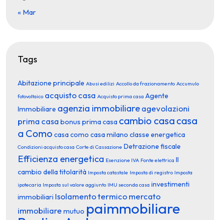
« Mar
Tags
Abitazione principale
Abusi edilizi
Accollo da frazionamento
Accumulo
acquisto casa
Agente
fotovoltaico
Acquisto prima casa
agenzia immobiliare
agevolazioni
Immobiliare
cambio casa
casa
prima casa
bonus prima casa
a Como
casa como
casa milano
classe energetica
Detrazione fiscale
Condizioni acquisto casa
Corte di Cassazione
Efficienza energetica
Il
Esenzione IVA
Fonte elettrica
cambio della titolarità
Imposta catastale
Imposta di registro
Imposta
investimenti
ipotecaria
Imposta sul valore aggiunto
IMU seconda casa
Isolamento termico
mercato
immobiliari
paimmobiliare
immobiliare
mutuo