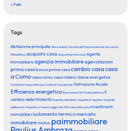
« Feb
Tags
Abitazione principale
Abusi edilizi
Accollo da frazionamento
Accumulo
acquisto casa
Agente
fotovoltaico
Acquisto prima casa
agenzia immobiliare
agevolazioni
Immobiliare
cambio casa
casa
prima casa
bonus prima casa
a Como
casa como
casa milano
classe energetica
Detrazione fiscale
Condizioni acquisto casa
Corte di Cassazione
Efficienza energetica
Il
Esenzione IVA
Fonte elettrica
cambio della titolarità
Imposta catastale
Imposta di registro
Imposta
investimenti
ipotecaria
Imposta sul valore aggiunto
IMU seconda casa
Isolamento termico
mercato
immobiliari
paimmobiliare
immobiliare
mutuo
Paulius Ambraza
prima casa