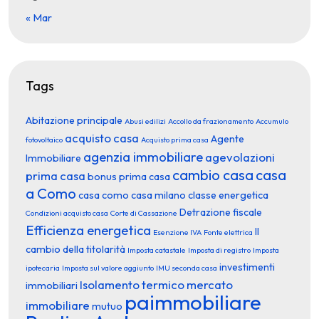
« Mar
Tags
Abitazione principale
Abusi edilizi
Accollo da frazionamento
Accumulo
acquisto casa
Agente
fotovoltaico
Acquisto prima casa
agenzia immobiliare
agevolazioni
Immobiliare
cambio casa
casa
prima casa
bonus prima casa
a Como
casa como
casa milano
classe energetica
Detrazione fiscale
Condizioni acquisto casa
Corte di Cassazione
Efficienza energetica
Il
Esenzione IVA
Fonte elettrica
cambio della titolarità
Imposta catastale
Imposta di registro
Imposta
investimenti
ipotecaria
Imposta sul valore aggiunto
IMU seconda casa
Isolamento termico
mercato
immobiliari
paimmobiliare
immobiliare
mutuo