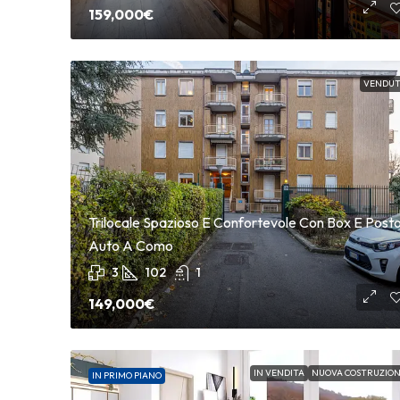
App
159,000€
Vist
Vi
Cantù
VENDUT
APP
Trilocale Spazioso E Confortevole Con Box E Post
Auto A Como
3
102
1
149,000€
IN VENDITA
NUOVA COSTRUZIO
IN PRIMO PIANO