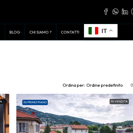
IT
I
BLOG
CHI SIAMO ?
CONTATTI
Ordina per:
Ordine predefinito
TA
IN VENDITA
IN PRIMO PIANO