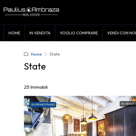
HOME
IN VENDITA
VOGLIO COMPRARE
VENDI CON NO
Home
State
State
25 Immobili
IN VENDI
IN PRIMO PIANO