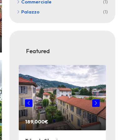
Commerciale
(1)
Palazzo
(1)
Featured
189,000€
159,000€
omo