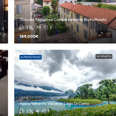
Trilocale Silenzioso Completamente Ristrutturato
3
70
2
189,000€
TA
IN VENDITA
IN PRIMO PIANO
109,000€
,000€
Appartamento Vacanze Lago Di Como
2
41
1
Bilocale Con Mansarda A C