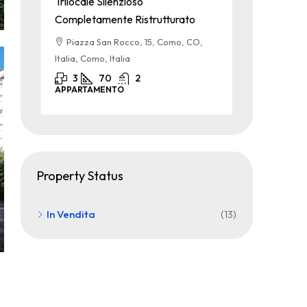
Trilocale Silenzioso
Quadrilocal
Completamente Ristrutturato
Spese
alia,
Piazza San Rocco, 15, Como, CO,
Via San Mar
Italia, Como, Italia
Italia, Cadorag
3
70
2
4
120
APPARTAMENTO
APPARTAMEN
Property Status
In Vendita
(13)