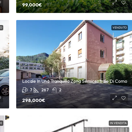
artamento In Costruzione Con
99,000€
a Sul Monte Rosa A Cantù
Via Strabone, 29, Como, CO, It
Como, Italia
a Vittorio Vergani, 35, 22063
3
49
1
 CO, Italia, Cantù, Italia
O
VENDUTO
APPARTAMENTO
3
120
2
ARTAMENTO
o
Locale In Una Tranquilla Zona Semicentrale Di Como
7
267
2
298,000€
NE
IN VENDITA