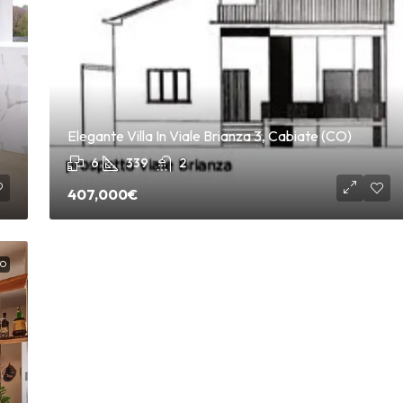
Elegante Villa In Viale Brianza 3, Cabiate (CO)
6
339
2
407,000€
O