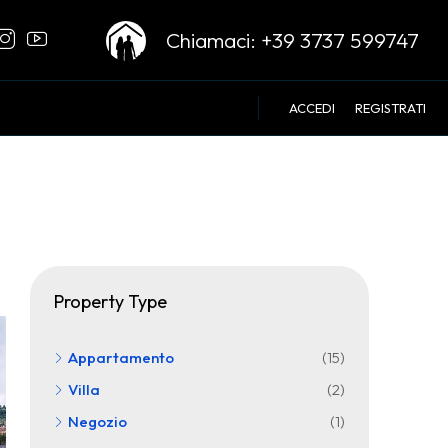
Chiamaci:
+39 3737 599747
ACCEDI
REGISTRATI
Property Type
Appartamento
(15)
Villa
(2)
Negozio
(1)