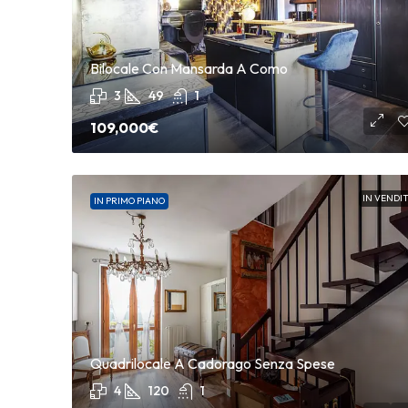
Bilocale Con Mansarda A Como
3
49
1
109,000€
IN VENDI
IN PRIMO PIANO
259
Quadrilocale A Cadorago Senza Spese
4
120
1