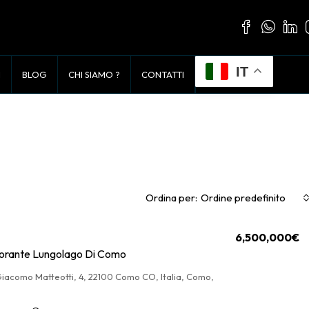
IT
I
BLOG
CHI SIAMO ?
CONTATTI
Ordina per:
Ordine predefinito
6,500,000€
torante Lungolago Di Como
iacomo Matteotti, 4, 22100 Como CO, Italia, Como,