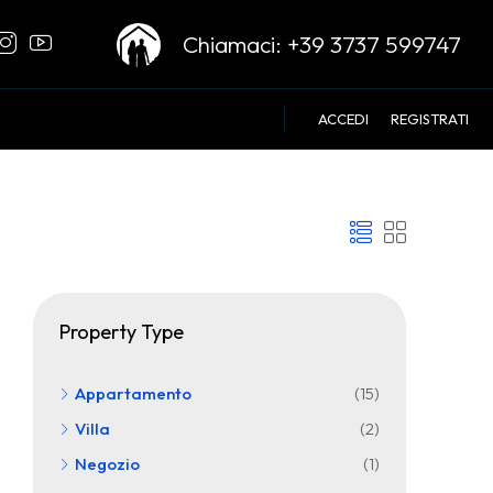
Chiamaci:
+39 3737 599747
ACCEDI
REGISTRATI
Property Type
Appartamento
(15)
Villa
(2)
Negozio
(1)