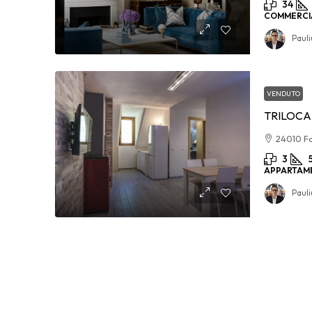
34
COMMERCI
Paul
VENDUTO
TRILOCA
24010 Fo
3
APPARTAM
Paul
259