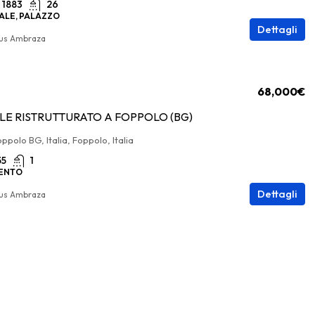
1883
26
ALE, PALAZZO
Dettagli
ius Ambraza
68,000€
LE RISTRUTTURATO A FOPPOLO (BG)
ppolo BG, Italia, Foppolo, Italia
55
1
ENTO
Dettagli
ius Ambraza
109,000€
,000€
Bilocale Con Mansarda A C