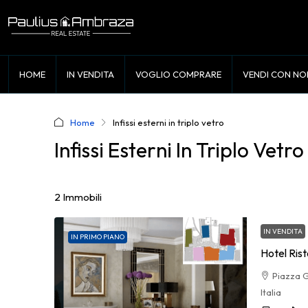
HOME
IN VENDITA
VOGLIO COMPRARE
VENDI CON NO
Home
Infissi esterni in triplo vetro
Infissi Esterni In Triplo Vetro
2 Immobili
IN VENDITA
IN PRIMO PIANO
Hotel Ris
Piazza G
Italia